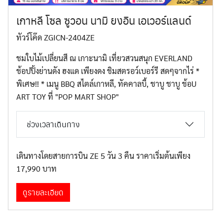
เกาหลี โซล ซูวอน นามิ ยงอิน เอเวอร์แลนด์
ทัวร์โค๊ด ZGICN-2404ZE
ชมใบไม้เปลี่ยนสี ณ เกาะนามิ เที่ยวสวนสนุก EVERLAND
ช้อปปิ้งย่านดัง ฮงแด เพียงดง ชิมสตรอว์เบอร์รี สดๆจากไร่ *
พิเศษ!! * เมนู BBQ สไตล์เกาหลี, ทัคคาลบี้, ชาบู ชาบู ช้อU
ART TOY ที่ "POP MART SHOP"
ช่วงเวลาเดินทาง
เดินทางโดยสายการบิน ZE 5 วัน 3 คืน ราคาเริ่มต้นเพียง
17,990 บาท
ดูรายละเอียด