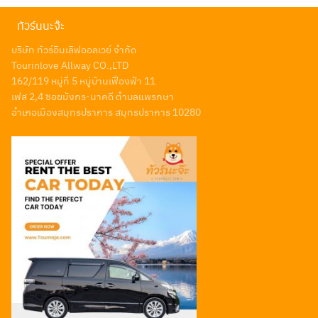
ทัวร์นนะจ๊ะ
บริษัท ทัวร์อินเลิฟออลเวย์ จำกัด
Tourinlove Allway CO.,LTD
162/119 หมู่ที่ 5 หมู่บ้านเฟื่องฟ้า 11
เฟส 2,4 ซอยมังกร-นาคดี ตำบลแพรกษา
อำเภอเมืองสมุทรปราการ สมุทรปราการ 10280