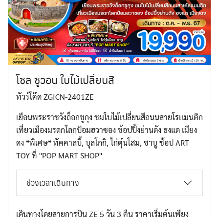
ทัวร์จอร์เจีย
ทัวร์เยอรมัน
โซล ซูวอน ใบไม้เปลี่ยนสี
ทัวร์โค๊ด ZGICN-2401ZE
ทัวร์ออสเตรเลีย
เยือนพระราชวังถ็อกชูกุง ชมใบไม้เปลี่ยนสีถนนสายโรเเมนติก
เที่ยวเมืองมรดกโลกป้อมฮวาซอง ช้อปปิ้งย่านดัง ฮงแด เมียง
ดง *พิเศษ* ทัคคาลบี้, บุลโกกิ, ไก่ตุ๋นโสม, ชาบู ช้อป ART
ทัวร์เวียดนาม
TOY ที่ ''POP MART SHOP''
ช่วงเวลาเดินทาง
ทัวร์อิตาลี
เดินทางโดยสายการบิน ZE 5 วัน 3 คืน ราคาเริ่มต้นเพียง