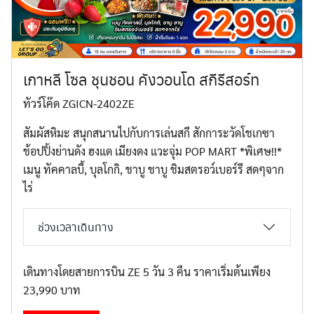
ทัวร์มองโกเลีย
เกาหลี โซล ชุนชอน คังวอนโด สกีรีสอร์ท
ทัวร์เนปาล
ทัวร์โค๊ด ZGICN-2402ZE
สัมผัสหิมะ สนุกสนานไปกับการเล่นสกี สักการะวัดโชเกซา
ทัวร์ญี่ปุ่น
ช้อปปิ้งย่านดัง ฮงแด เมียงดง แวะจุ่ม POP MART *พิเศษ!!*
เมนู ทัคคาลบี้, บุลโกกิ, ชาบู ชาบู ชิมสตรอว์เบอร์รี สดๆจาก
ไร่
ทัวร์อียิปต์
ช่วงเวลาเดินทาง
ทัวร์พม่า
เดินทางโดยสายการบิน ZE 5 วัน 3 คืน ราคาเริ่มต้นเพียง
23,990 บาท