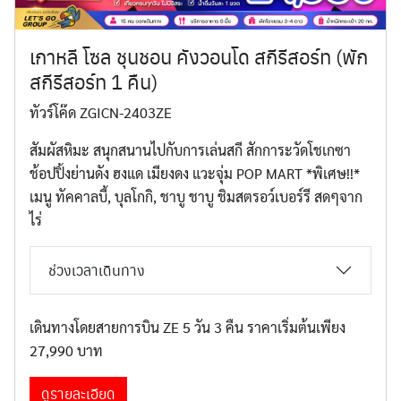
เกาหลี โซล ชุนชอน คังวอนโด สกีรีสอร์ท (พัก
สกีรีสอร์ท 1 คืน)
ทัวร์โค๊ด ZGICN-2403ZE
สัมผัสหิมะ สนุกสนานไปกับการเล่นสกี สักการะวัดโชเกซา
ช้อปปิ้งย่านดัง ฮงแด เมียงดง แวะจุ่ม POP MART *พิเศษ!!*
Search
Search
for:
เมนู ทัคคาลบี้, บุลโกกิ, ชาบู ชาบู ชิมสตรอว์เบอร์รี สดๆจาก
ไร่
ช่วงเวลาเดินทาง
เดินทางโดยสายการบิน ZE 5 วัน 3 คืน ราคาเริ่มต้นเพียง
27,990 บาท
ดูรายละเอียด