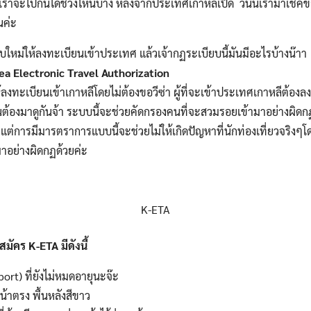
ทัวร์สแกนดิเนเวีย
้วเราจะไปกันได้ช่วงไหนบ้าง หลังจากประเทศเกาหลีเปิด วันนี้เรามาเชค
นค่ะ
ทัวร์มองโกเลีย
บใหม่ให้ลงทะเบียนเข้าประเทศ แล้วเจ้ากฏระเบียบนี้มันมีอะไรบ้างน๊าา
a Electronic Travel Authorization
้ลงทะเบียนเข้าเกาหลีโดยไม่ต้องขอวีซ่า ผู้ที่จะเข้าประเทศเกาหลีต้อ
ทัวร์อียิปต์
่านต้องมาดูกันจ้า ระบบนี้จะช่วยคัดกรองคนที่จะสวมรอยเข้ามาอย่างผิด
ง แต่การมีมารตราการแบบนี้จะช่วยไม่ให้เกิดปัญหาที่นักท่องเที่ยวจริงๆโด
ทัวร์ฮ่องกง
าอย่างผิดกฏด้วยค่ะ
K-ETA
รสมัคร
K-ETA
มีดังนี้
port)
ที่ยังไม่หมดอายุนะจ๊ะ
้าตรง พื้นหลังสีขาว