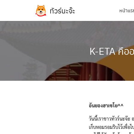
Skip
ทัวร์นะจ๊ะ
หน้าแร
to
content
K-ETA คืออ
ทัวร์ฝรั่งเศส
ทัวร์เกาหลี
ทัวร์เยอรมัน
อันยองฮาเซโย
^^
ทัวร์อิตาลี
วันนี้เราชาวทัวร์นะจ
เก็บหอมรอมริบไว้เพื่อไป