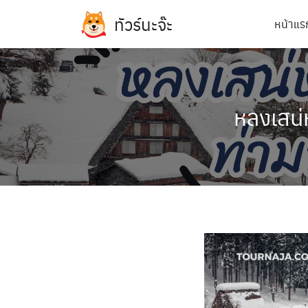
Skip
ทัวร์นะจ๊ะ
หน้าแร
to
content
หลงเสน่
ทัวร์ฝรั่งเศส
ทัวร์เกาหลี
ทัวร์เยอรมัน
ทัวร์อิตาลี