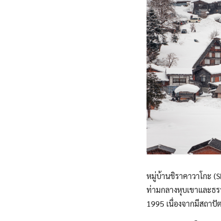
ทัวร์เนเธอร์แลนด์
ทัวร์อังกฤษ
ทัวร์ญี่ปุ่น
ทัวร์ไต้หวัน
หมู่บ้านชิราคาวาโกะ (Shi
ท่ามกลางหุบเขาและธรรม
1995 เนื่องจากมีสถาปัต