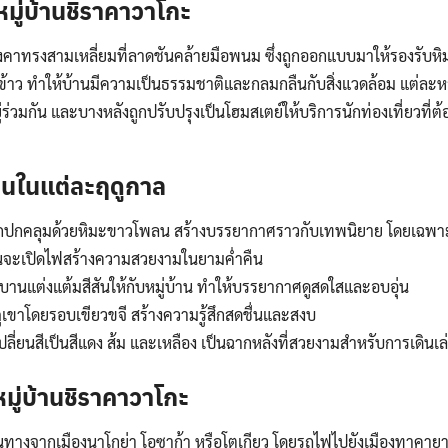
มู่บ้านชิราคาวาโกะ
ลังคาทรงสามเหลี่ยมที่ลาดชันคล้ายมือพนม ซึ่งถูกออกแบบมาให้รองรับหิ
ฟางข้าว ทำให้บ้านมีความเป็นธรรมชาติและกลมกลืนกับสิ่งแวดล้อม แต่ละห
ร่วมกัน และบางหลังถูกปรับปรุงเป็นโฮมสเตย์ให้บริการนักท่องเที่ยวที่
้านในแต่ละฤดูกาล
นถูกปกคลุมด้วยหิมะขาวโพลน สร้างบรรยากาศราวกับเทพนิยาย โดยเฉพา
รือนจะเปิดไฟสร้างความสวยงามในยามค่ำคืน
ะบานแต่งแต้มสีสันให้กับหมู่บ้าน ทำให้บรรยากาศดูสดใสและอบอุ่น
ภูเขาโดยรอบเขียวขจี สร้างความรู้สึกสดชื่นและสงบ
เปลี่ยนสีเป็นสีแดง ส้ม และเหลือง เป็นฉากหลังที่สวยงามสำหรับการเดิน
มู่บ้านชิราคาวาโกะ
ินทางจากเมืองนาโกย่า โอซาก้า หรือโตเกียว โดยรถไฟไปยังเมืองทาคาย