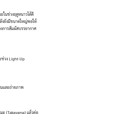
มะในช่วงฤดูหนาวได้ดี
ลังยังมีขนาดใหญ่พอให้
ต้องการสัมผัสบรรยากาศ
ะช่วง Light-Up
เล่นและถ่ายภาพ
ามะ (Takayama) แล้วต่อ