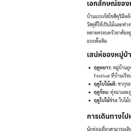
เอกลักษณ์ของห
บ้านแบบกัสโชสึคุริมีห
วัสดุที่ใช้เป็นไม้และ
หลายครอบครัวอาศัยอยู่
แบบดั้งเดิม
เสน่ห์ของหมู่บ
ฤดูหนาว
: หมู่บ้า
Festival ที่บ้านเ
ฤดูใบไม้ผลิ
: ซากุร
ฤดูร้อน
: ทุ่งนาและ
ฤดูใบไม้ร่วง
: ใบไม้
การเดินทางไปห
นักท่องเที่ยวสามารถเด