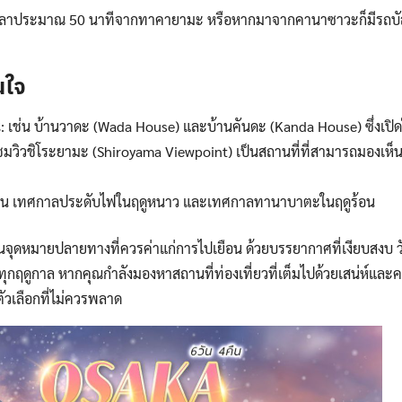
ช้เวลาประมาณ 50 นาทีจากทาคายามะ หรือหากมาจากคานาซาวะก็มีรถบั
นใจ
ณ
: เช่น บ้านวาดะ (Wada House) และบ้านคันดะ (Kanda House) ซึ่งเปิ
ดชมวิวชิโระยามะ (Shiroyama Viewpoint) เป็นสถานที่ที่สามารถมองเห็นหมู
เช่น เทศกาลประดับไฟในฤดูหนาว และเทศกาลทานาบาตะในฤดูร้อน
็นจุดหมายปลายทางที่ควรค่าแก่การไปเยือน ด้วยบรรยากาศที่เงียบสงบ ว
ุกฤดูกาล หากคุณกำลังมองหาสถานที่ท่องเที่ยวที่เต็มไปด้วยเสน่ห์และ
นตัวเลือกที่ไม่ควรพลาด