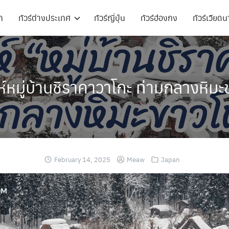
ก
ทัวร์ต่างประเทศ
ทัวร์ญี่ปุ่น
ทัวร์ฮ่องกง
ทัวร์เวียด
ทัวร์ฝรั่งเศส
ทัวร์ตุรเคีย
ทัวร์เกาหลี
ทัวร์สวิตเซอร์แลนด์
ห์หมู่บ้านชิราคาวาโกะ ท่ามกลางหิม
ทัวร์ตุรเคีย
ทัวร์เยอรมัน
ทัวร์ออสเตรเลีย
ทัวร์อิตาลี
ทัวร์ยุโรป
ทัวร์สวิตเซอร์แลนด์
ทัวร์เนเธอร์แลนด์
ทัวร์สแกนดิเนเวีย
ทัวร์ออสเตรเลีย
February 14, 2025
Meaw
Japan
ทัวร์อังกฤษ
ทัวร์มองโกเลีย
ทัวร์ยุโรป
ทัวร์ญี่ปุ่น
ทัวร์อียิปต์
ทัวร์ไต้หวัน
ทัวร์ฮ่องกง