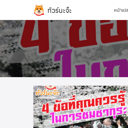
Skip
ทัวร์นะจ๊ะ
หน้าแร
to
content
ทัวร์ฝรั่งเศส
ทัวร์เกาหลี
ทัวร์เยอรมัน
ทัวร์อิตาลี