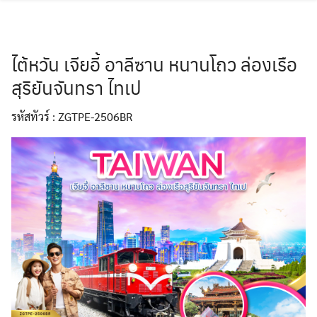
Skip
to
content
ไต้หวัน เจียอี้ อาลีซาน หนานโถว ล่องเรือ
สุริยันจันทรา ไทเป
ทัวร์ฝรั่งเศส
รหัสทัวร์ : ZGTPE-2506BR
ทัวร์ตุรเคีย
ทัวร์สิงคโปร์
ทัวร์เกาหลี
ทัวร์สวิตเซอร์แลนด์