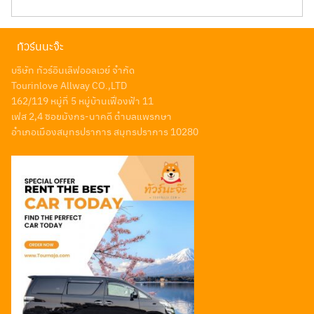
ทัวร์นนะจ๊ะ
บริษัท ทัวร์อินเลิฟออลเวย์ จำกัด
Tourinlove Allway CO.,LTD
162/119 หมู่ที่ 5 หมู่บ้านเฟื่องฟ้า 11
เฟส 2,4 ซอยมังกร-นาคดี ตำบลแพรกษา
อำเภอเมืองสมุทรปราการ สมุทรปราการ 10280