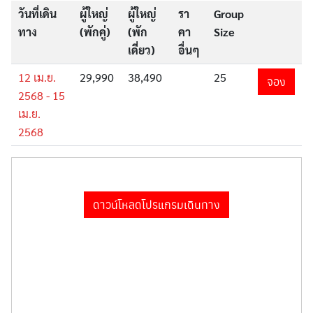
วันที่เดิน
ผู้ใหญ่
ผู้ใหญ่
รา
Group
ทัวร์ยุโรป
ทาง
(พักคู่)
(พัก
คา
Size
เดี่ยว)
อื่นๆ
ทัวร์อเมริกา
12 เม.ย.
29,990
38,490
25
จอง
2568 - 15
เม.ย.
ทัวร์เนเธอร์แลนด์
2568
ทัวร์สแกนดิเนเวีย
ดาวน์โหลดโปรแกรมเดินทาง
ทัวร์อินเดีย
ทัวร์อังกฤษ