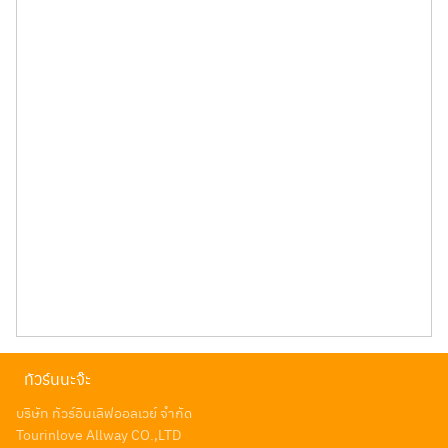
ทัวร์นนะจ๊ะ
บริษัท ทัวร์อินเลิฟออลเวย์ จำกัด
Tourinlove Allway CO.,LTD