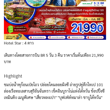
ทัวร์จอร์เจีย
ทัวร์เยอรมัน
Hotel Star : 4 ดาว
เดินทางโดยสายการบิน BR 5 วัน 3 คืน ราคาเริ่มต้นเพียง 21,990
ทัวร์ออสเตรเลีย
บาท
Highlight
ทัวร์เวียดนาม
ชมบ่อน้ำพุร้อนเป่ยโถว ปล่อยโคมลอยผิงซี ถ่ายรูปคู่ตึกไทเป 101
ล่องเรือทะเลสาบสุริยันจันทรา เช็คอินบูราโน่แห่งไต้หวัน ช้อปปิ้งซี
ทัวร์อิตาลี
เหมินติง เมนูพิเศษ ''เสี่ยวหลงเปา'' ''บุฟเฟ่ต์หมาล่า ชาบูไต้หวัน''