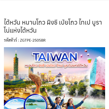
Skip
to
content
ไต้หวัน หนานโถว ผิงซี เป่ยโถว ไทเป บูรา
โน่แห่งไต้หวัน
ทัวร์ฝรั่งเศส
รหัสทัวร์ : ZGTPE-2505BR
ทัวร์ตุรเคีย
ทัวร์สิงคโปร์
ทัวร์เกาหลี
ทัวร์สวิตเซอร์แลนด์